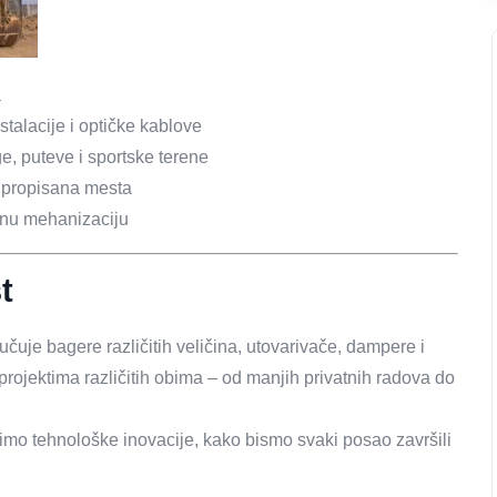
a
stalacije i optičke kablove
ge, puteve i sportske terene
a propisana mesta
rnu mehanizaciju
t
je bagere različitih veličina, utovarivače, dampere i
jektima različitih obima – od manjih privatnih radova do
imo tehnološke inovacije, kako bismo svaki posao završili