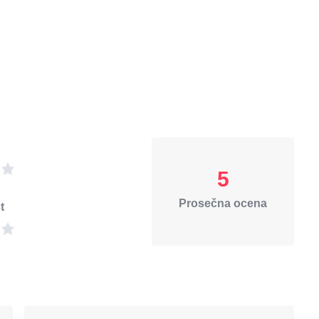
5
Prosečna ocena
t