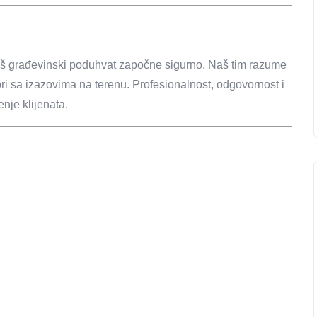
aš građevinski poduhvat započne sigurno. Naš tim razume
zbori sa izazovima na terenu. Profesionalnost, odgovornost i
nje klijenata.