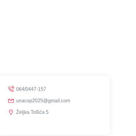
064/0447-157
unacop2025@gmail.com
Željka Tošića 5