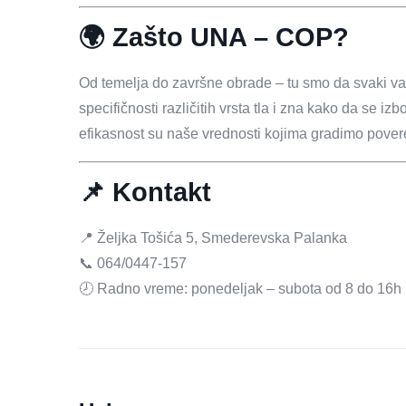
🌍 Zašto UNA – COP?
Od temelja do završne obrade – tu smo da svaki v
specifičnosti različitih vrsta tla i zna kako da se i
efikasnost su naše vrednosti kojima gradimo povere
📌 Kontakt
📍 Željka Tošića 5, Smederevska Palanka
📞 064/0447-157
🕗 Radno vreme: ponedeljak – subota od 8 do 16h