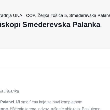
adnja UNA - COP, Željka Tošića 5, Smederevska Palan
i iskopi Smederevska Palanka
ka Palanka
Palanci
. Mi smo firma koja se bavi kompletnom
skope
, čišćenje terena, odvoz, rušenje objekata. Poslujemo