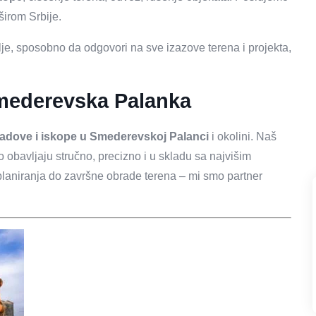
širom Srbije.
e, sposobno da odgovori na sve izazove terena i projekta,
Smederevska Palanka
radove i iskope u Smederevskoj Palanci
i okolini. Naš
ao obavljaju stručno, precizno i u skladu sa najvišim
laniranja do završne obrade terena – mi smo partner