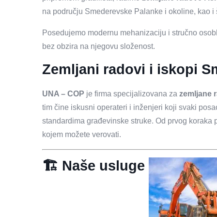
na području Smederevske Palanke i okoline, kao i 
Posedujemo modernu mehanizaciju i stručno osoblj
bez obzira na njegovu složenost.
Zemljani radovi i iskopi 
UNA – COP
je firma specijalizovana za
zemljane 
tim čine iskusni operateri i inženjeri koji svaki pos
standardima građevinske struke. Od prvog koraka p
kojem možete verovati.
🏗️ Naše usluge