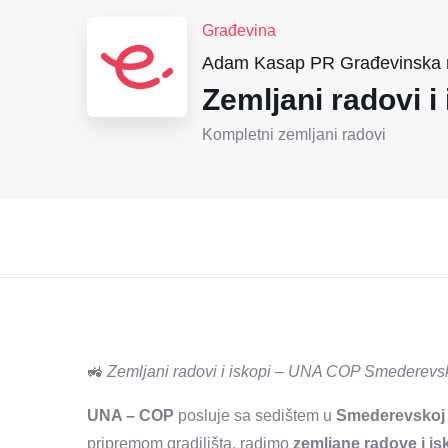
Građevina
Adam Kasap PR Građevinska r
Zemljani radovi 
Kompletni zemljani radovi
🚜
Zemljani radovi i iskopi – UNA COP Smederevs
UNA – COP
posluje sa sedištem u
Smederevskoj 
pripremom gradilišta, radimo
zemljane radove i i