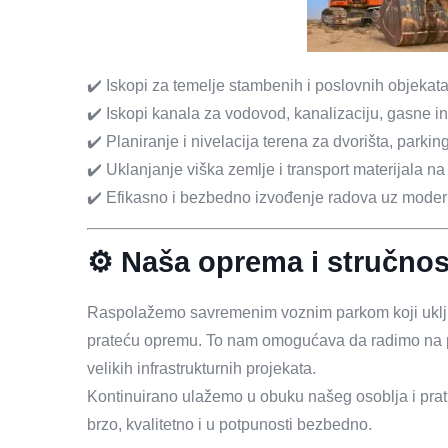
✔️ Iskopi za temelje stambenih i poslovnih objekat
✔️ Iskopi kanala za vodovod, kanalizaciju, gasne in
✔️ Planiranje i nivelacija terena za dvorišta, parkin
✔️ Uklanjanje viška zemlje i transport materijala n
✔️ Efikasno i bezbedno izvođenje radova uz mode
⚙️ Naša oprema i stručnos
Raspolažemo savremenim voznim parkom koji uključu
prateću opremu. To nam omogućava da radimo na pro
velikih infrastrukturnih projekata.
Kontinuirano ulažemo u obuku našeg osoblja i prat
brzo, kvalitetno i u potpunosti bezbedno.