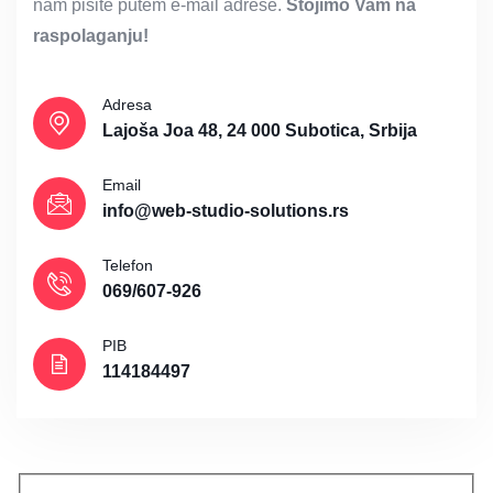
nam pišite putem e-mail adrese.
Stojimo Vam na
raspolaganju!
Adresa
Lajoša Joa 48, 24 000 Subotica, Srbija
Email
info@web-studio-solutions.rs
Telefon
069/607-926
PIB
114184497