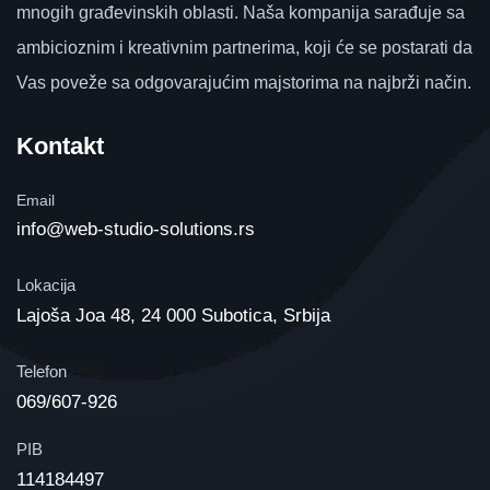
mnogih građevinskih oblasti. Naša kompanija sarađuje sa
ambicioznim i kreativnim partnerima, koji će se postarati da
Vas poveže sa odgovarajućim majstorima na najbrži način.
Kontakt
Email
info@web-studio-solutions.rs
Lokacija
Lajoša Joa 48, 24 000 Subotica, Srbija
Telefon
069/607-926
PIB
114184497