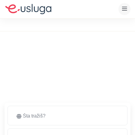
Sve usluge koje su Vam
potrebne na jednom
mestu
Istražite jednu od najvećih baza proizvoda i usluga u Srbiji.
Pronađite, ocenite i preporučite kompaniju.