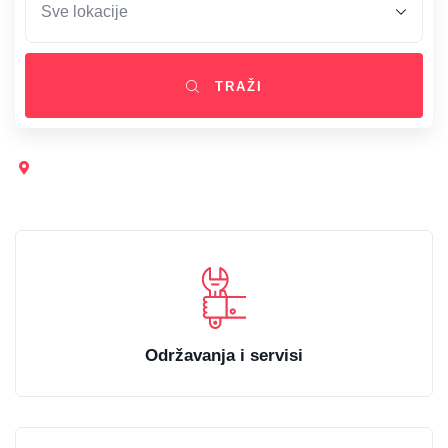
TRAŽI
Popularno:
Trgovina,
Uslužne delatnosti,
Građevina,
Razno
Održavanja i servisi