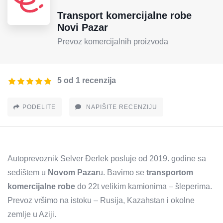
Transport komercijalne robe
Novi Pazar
Prevoz komercijalnih proizvoda
5 od 1 recenzija
PODELITE
NAPIŠITE RECENZIJU
Autoprevoznik Selver Đerlek posluje od 2019. godine sa
sedištem u
Novom Pazar
u. Bavimo se
transportom
komercijalne robe
do 22t velikim kamionima – šleperima.
Prevoz vršimo na istoku – Rusija, Kazahstan i okolne
zemlje u Aziji.