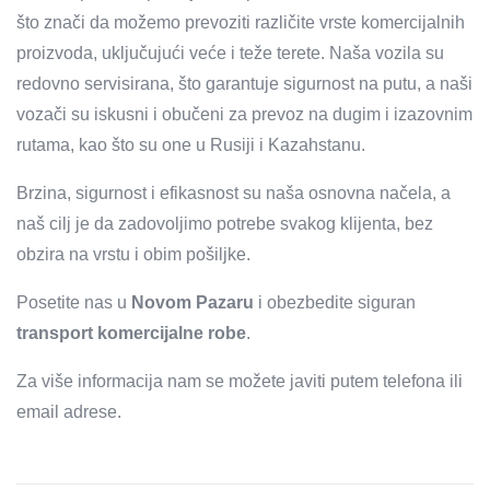
što znači da možemo prevoziti različite vrste komercijalnih
proizvoda, uključujući veće i teže terete. Naša vozila su
redovno servisirana, što garantuje sigurnost na putu, a naši
vozači su iskusni i obučeni za prevoz na dugim i izazovnim
rutama, kao što su one u Rusiji i Kazahstanu.
Brzina, sigurnost i efikasnost su naša osnovna načela, a
naš cilj je da zadovoljimo potrebe svakog klijenta, bez
obzira na vrstu i obim pošiljke.
Posetite nas u
Novom Pazaru
i obezbedite siguran
transport komercijalne robe
.
Za više informacija nam se možete javiti putem telefona ili
email adrese.