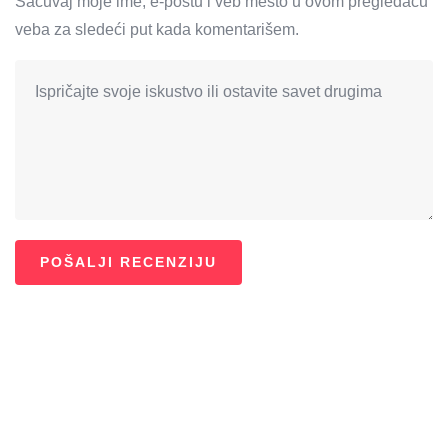
Sačuvaj moje ime, e-poštu i veb mesto u ovom pregledaču
veba za sledeći put kada komentarišem.