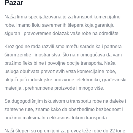
Pazar
Naša firma specijalizovana je za transport komercijalne
robe. Imamo flotu savremenih šlepera koja garantuju
siguran i pravovremen dolazak vaše robe na odredište.
Kroz godine rada razvili smo mrežu saradnika i partnera
širom zemlje i inostranstva, što nam omogućava da vam
pružimo fleksibilne i povoljne opcije transporta. Naša
usluga obuhvata prevoz svih vrsta komercijalne robe,
uključujući industrijske proizvode, elektroniku, građevinski
materijal, prehrambene proizvode i mnogo više.
Sa dugogodišnjim iskustvom u transportu robe na daleke i
zahtevne rute, znamo kako da obezbedimo bezbednost i
pružimo maksimalnu efikasnost tokom transporta.
Naši šleperi su opremljeni za prevoz teže robe do 22 tone,