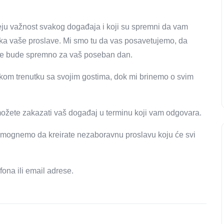
meju važnost svakog događaja i koji su spremni da vam
ka vaše proslave. Mi smo tu da vas posavetujemo, da
sve bude spremno za vaš poseban dan.
vakom trenutku sa svojim gostima, dok mi brinemo o svim
ožete zakazati vaš događaj u terminu koji vam odgovara.
mognemo da kreirate nezaboravnu proslavu koju će svi
fona ili email adrese.