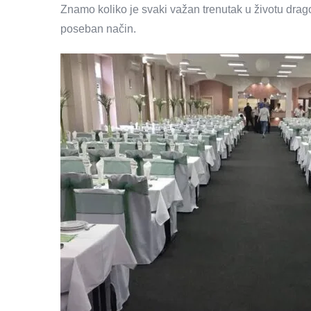
Znamo koliko je svaki važan trenutak u životu dra
poseban način.