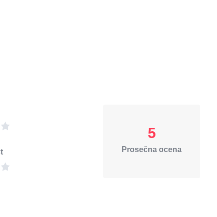
5
Prosečna ocena
t