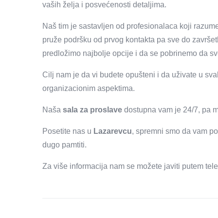
vaših želja i posvećenosti detaljima.
Naš tim je sastavljen od profesionalaca koji razu
pruže podršku od prvog kontakta pa sve do završet
predložimo najbolje opcije i da se pobrinemo da 
Cilj nam je da vi budete opušteni i da uživate u s
organizacionim aspektima.
Naša
sala za proslave
dostupna vam je 24/7, pa m
Posetite nas u
Lazarevcu
, spremni smo da vam po
dugo pamtiti.
Za više informacija nam se možete javiti putem tele