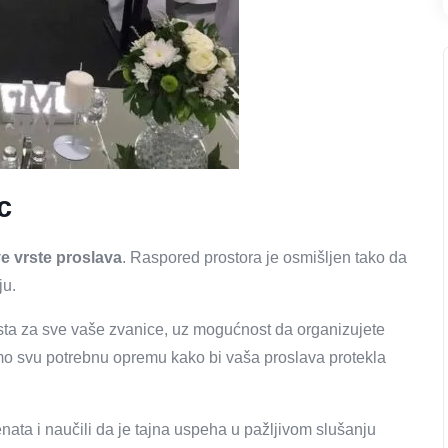
c
ve vrste proslava
. Raspored prostora je osmišljen tako da
ju.
sta za sve vaše zvanice, uz mogućnost da organizujete
mo svu potrebnu opremu kako bi vaša proslava protekla
enata i naučili da je tajna uspeha u pažljivom slušanju