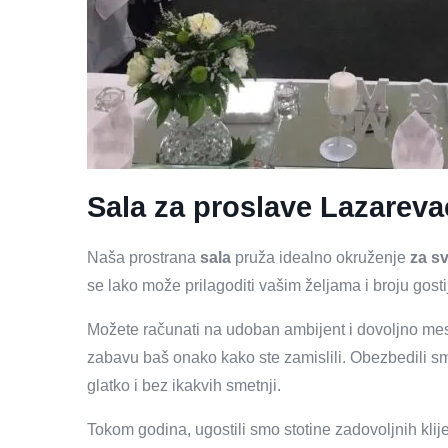
Sala za proslave Lazareva
Naša prostrana
sala
pruža idealno okruženje
za s
se lako može prilagoditi vašim željama i broju gosti
Možete računati na udoban ambijent i dovoljno me
zabavu baš onako kako ste zamislili. Obezbedili s
glatko i bez ikakvih smetnji.
Tokom godina, ugostili smo stotine zadovoljnih klij