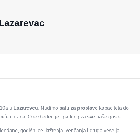
 Lazarevac
 10a u
Lazarevcu
. Nudimo
salu za proslave
kapaciteta do
 piće i hrana. Obezbeđen je i parking za sve naše goste.
endane, godišnjice, krštenja, venčanja i druga veselja.