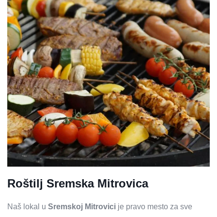
Roštilj Sremska Mitrovica
Naš lokal u
Sremskoj Mitrovici
je pravo mesto za sve