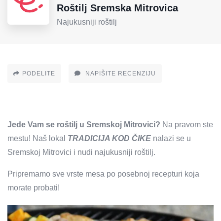
Roštilj Sremska Mitrovica
Najukusniji roštilj
PODELITE
NAPIŠITE RECENZIJU
Jede Vam se roštilj u Sremskoj Mitrovici?
Na pravom ste
mestu! Naš lokal
TRADICIJA KOD ČIKE
nalazi se u
Sremskoj Mitrovici i nudi najukusniji roštilj.
Pripremamo sve vrste mesa po posebnoj recepturi koja
morate probati!