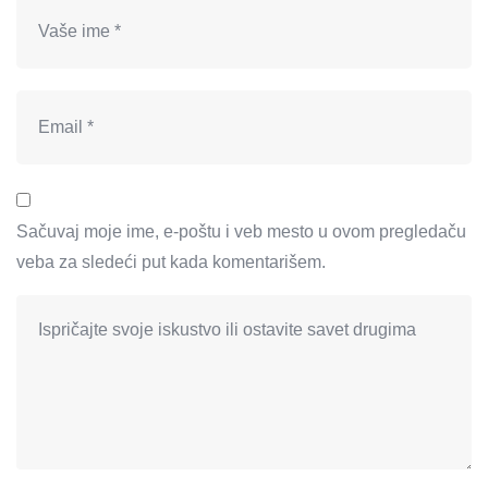
Sačuvaj moje ime, e-poštu i veb mesto u ovom pregledaču
veba za sledeći put kada komentarišem.