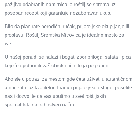
pažljivo odabranih namirnica, a roštilj se sprema uz
poseban recept koji garantuje nezaboravan ukus.
Bilo da planirate porodični ručak, prijateljsko okupljanje ili
proslavu, Roštilj Sremska Mitrovica je idealno mesto za
vas.
U našoj ponudi se nalazi i bogat izbor priloga, salata i pića
koji će upotpuniti vaš obrok i učiniti ga potpunim.
Ako ste u potrazi za mestom gde ćete uživati u autentičnom
ambijentu, uz kvalitetnu hranu i prijateljsku uslugu, posetite
nas i dozvolite da vas uputimo u svet roštiljskih
specijaliteta na jedinstven način.