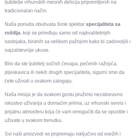
ljubitelje vrhunskih mesnih delicija pripremljenih na
tradicionalan način.
Naša ponuda obuhvata širok spektar
specijaliteta sa
roštilja
, koji se priređuju samo od najkvalitetnijih
sastojaka, biranih sa velikom pažnjom kako bi zadovoljili i
najzahtevnije ukuse.
Bilo da ste ljubitelj sočnih ćevapa, pečenih ražnjića,
pljeskavica ili nekih drugih specijaliteta, sigurni smo da
ćete uživati u svakom zalogaju.
Naša misija je da svakom gostu pružimo nezaboravno
iskustvo uživanja u domaćim jelima, uz vrhunski servis i
prijatnu atmosferu koja će vam omogućiti da se opustite i
uživate u svakom trenutku.
Svi naši proizvodi se pripremaju isključivo od svežih i