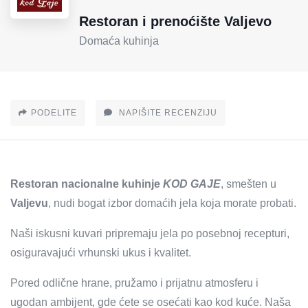
Restoran i prenoćište Valjevo
Domaća kuhinja
PODELITE
NAPIŠITE RECENZIJU
Restoran nacionalne kuhinje
KOD GAJE
, smešten u
Valjevu
, nudi bogat izbor domaćih jela koja morate probati.
Naši iskusni kuvari pripremaju jela po posebnoj recepturi,
osiguravajući vrhunski ukus i kvalitet.
Pored odlične hrane, pružamo i prijatnu atmosferu i
ugodan ambijent, gde ćete se osećati kao kod kuće. Naša