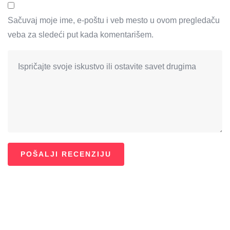
Sačuvaj moje ime, e-poštu i veb mesto u ovom pregledaču
veba za sledeći put kada komentarišem.