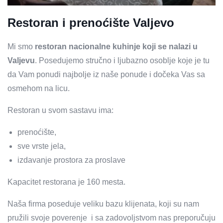
Restoran i prenoćište Valjevo
Mi smo
restoran nacionalne kuhinje koji se nalazi u
Valjevu
. Posedujemo stručno i ljubazno osoblje koje je tu
da Vam ponudi najbolje iz naše ponude i dočeka Vas sa
osmehom na licu.
Restoran u svom sastavu ima:
prenoćište,
sve vrste jela,
izdavanje prostora za proslave
Kapacitet restorana je 160 mesta.
Naša firma poseduje veliku bazu klijenata, koji su nam
pružili svoje poverenje i sa zadovoljstvom nas preporučuju