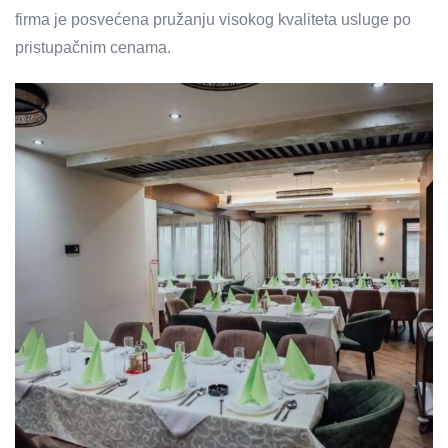
firma je posvećena pružanju visokog kvaliteta usluge po
pristupačnim cenama.