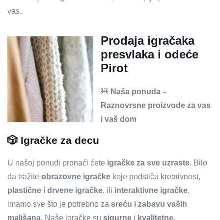
vas.
Prodaja igračaka
presvlaka i odeće
Pirot
🧸
Naša ponuda –
Raznovrsne proizvode za vas
i vaš dom
🎲
Igračke za decu
U našoj ponudi pronaći ćete
igračke za sve uzraste
. Bilo
da tražite
obrazovne igračke
koje podstiču kreativnost,
plastične i drvene igračke
, ili
interaktivne igračke
,
imamo sve što je potrebno za
sreću i zabavu vaših
mališana
. Naše igračke su
sigurne
i
kvalitetne
,