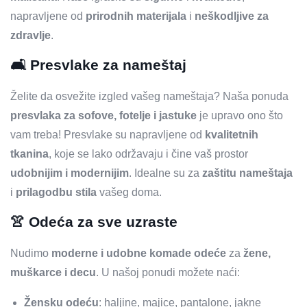
napravljene od
prirodnih materijala
i
neškodljive za
zdravlje
.
🛋️
Presvlake za nameštaj
Želite da osvežite izgled vašeg nameštaja? Naša ponuda
presvlaka za sofove, fotelje i jastuke
je upravo ono što
vam treba! Presvlake su napravljene od
kvalitetnih
tkanina
, koje se lako održavaju i čine vaš prostor
udobnijim i modernijim
. Idealne su za
zaštitu nameštaja
i
prilagodbu stila
vašeg doma.
👚
Odeća za sve uzraste
Nudimo
moderne i udobne komade odeće
za
žene,
muškarce i decu
. U našoj ponudi možete naći:
Žensku odeću
: haljine, majice, pantalone, jakne