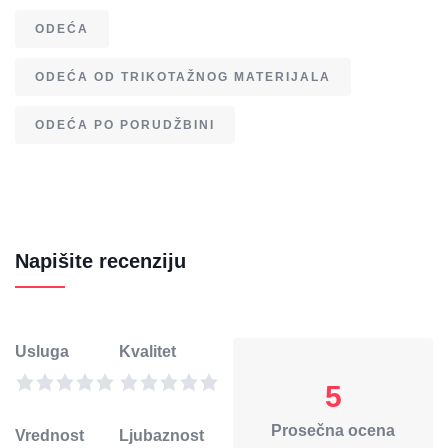
ODEĆA
ODEĆA OD TRIKOTAŽNOG MATERIJALA
ODEĆA PO PORUDŽBINI
Napišite recenziju
Usluga
Kvalitet
5
Prosečna ocena
Vrednost
Ljubaznost