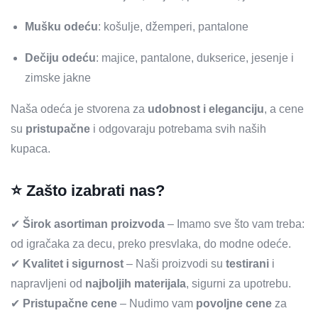
Mušku odeću
: košulje, džemperi, pantalone
Dečiju odeću
: majice, pantalone, dukserice, jesenje i
zimske jakne
Naša odeća je stvorena za
udobnost i eleganciju
, a cene
su
pristupačne
i odgovaraju potrebama svih naših
kupaca.
⭐
Zašto izabrati nas?
✔
Širok asortiman proizvoda
– Imamo sve što vam treba:
od igračaka za decu, preko presvlaka, do modne odeće.
✔
Kvalitet i sigurnost
– Naši proizvodi su
testirani
i
napravljeni od
najboljih materijala
, sigurni za upotrebu.
✔
Pristupačne cene
– Nudimo vam
povoljne cene
za