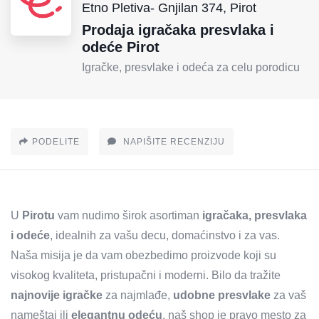
Etno Pletiva- Gnjilan 374, Pirot
Prodaja igračaka presvlaka i
odeće Pirot
Igračke, presvlake i odeća za celu porodicu
PODELITE
NAPIŠITE RECENZIJU
U
Pirotu
vam nudimo širok asortiman
igračaka, presvlaka
i odeće
, idealnih za vašu decu, domaćinstvo i za vas.
Naša misija je da vam obezbedimo proizvode koji su
visokog kvaliteta, pristupačni i moderni. Bilo da tražite
najnovije igračke
za najmlađe,
udobne presvlake
za vaš
nameštaj ili
elegantnu odeću
, naš shop je pravo mesto za