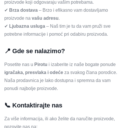
proizvode koji odgovaraju vašim potrebama.
✔
Brza dostava
– Brzo i efikasno vam dostavljamo
proizvode na
vašu adresu
.
✔
Ljubazna usluga
– Naš tim je tu da vam pruži sve
potrebne informacije i pomoć pri odabiru proizvoda.
📍
Gde se nalazimo?
Posetite nas u
Pirotu
i izaberite iz naše bogate ponude
igračaka, presvlaka i odeće
za svakog člana porodice.
Naša prodavnica je lako dostupna i spremna da vam
ponudi najbolje proizvode.
📞
Kontaktirajte nas
Za više informacija, ili ako želite da naručite proizvode,
pozovite nas na: