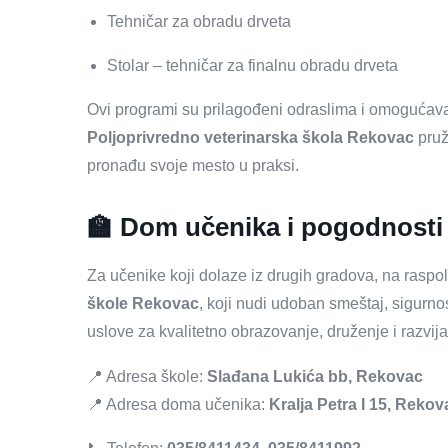
Tehničar za obradu drveta
Stolar – tehničar za finalnu obradu drveta
Ovi programi su prilagođeni odraslima i omogućavaju
Poljoprivredno veterinarska škola Rekovac
pruž
pronađu svoje mesto u praksi.
🏫 Dom učenika i pogodnosti
Za učenike koji dolaze iz drugih gradova, na raspo
škole Rekovac
, koji nudi udoban smeštaj, sigurno
uslove za kvalitetno obrazovanje, druženje i razvija
📍 Adresa škole:
Slađana Lukića bb, Rekovac
📍 Adresa doma učenika:
Kralja Petra I 15, Rekov