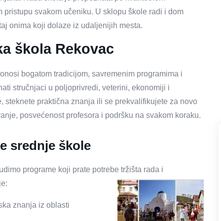
pristupu svakom učeniku. U sklopu škole radi i dom
 onima koji dolaze iz udaljenijih mesta.
ka škola Rekovac
onosi bogatom tradicijom, savremenim programima i
i stručnjaci u poljoprivredi, veterini, ekonomiji i
e, steknete praktična znanja ili se prekvalifikujete za novo
vanje, posvećenost profesora i podršku na svakom koraku.
ke srednje škole
imo programe koji prate potrebe tržišta rada i
je:
jska znanja iz oblasti