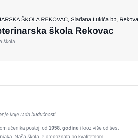
SKA ŠKOLA REKOVAC, Slađana Lukića bb, Rekova
eterinarska škola Rekovac
a škola
anje koje rađa budućnost!
mom učenika postoji od
1958. godine
i kroz više od šest
njaka. Naša škola je prepoznata po kvalitetnom