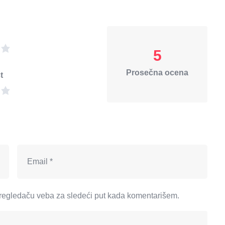
5
Prosečna ocena
t
regledaču veba za sledeći put kada komentarišem.