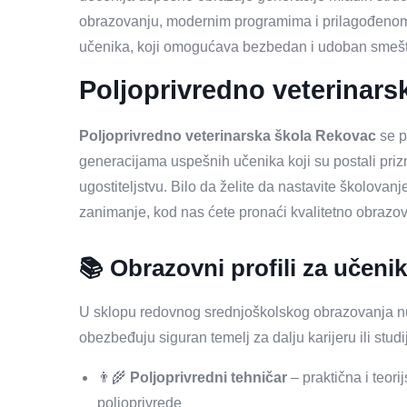
obrazovanju, modernim programima i prilagođenom 
učenika, koji omogućava bezbedan i udoban smeštaj
Poljoprivredno veterinars
Poljoprivredno veterinarska škola Rekovac
se p
generacijama uspešnih učenika koji su postali priznat
ugostiteljstvu. Bilo da želite da nastavite školovanj
zanimanje, kod nas ćete pronaći kvalitetno obrazo
📚 Obrazovni profili za učeni
U sklopu redovnog srednjoškolskog obrazovanja nud
obezbeđuju siguran temelj za dalju karijeru ili studi
👨‍🌾
Poljoprivredni tehničar
– praktična i teori
poljoprivrede