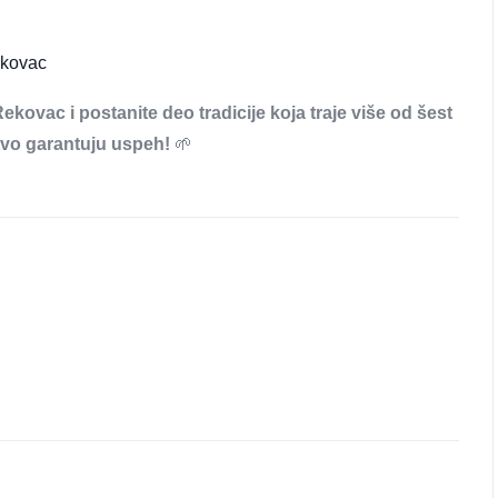
ekovac
ekovac i postanite deo tradicije koja traje više od šest
tvo garantuju uspeh!
🌱