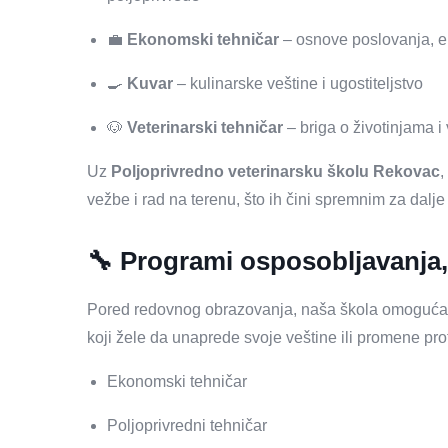
💼
Ekonomski tehničar
– osnove poslovanja, ek
🍳
Kuvar
– kulinarske veštine i ugostiteljstvo
🐶
Veterinarski tehničar
– briga o životinjama i
Uz
Poljoprivredno veterinarsku školu Rekovac
,
vežbe i rad na terenu, što ih čini spremnim za dalje
🔧 Programi osposobljavanja, d
Pored redovnog obrazovanja, naša škola omogućav
koji žele da unaprede svoje veštine ili promene prof
Ekonomski tehničar
Poljoprivredni tehničar