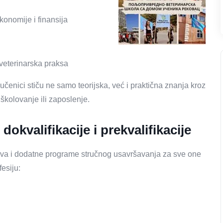
onomije i finansija
 veterinarska praksa
 učenici stiču ne samo teorijska, već i praktična znanja kroz
 školovanje ili zaposlenje.
okvalifikacije i prekvalifikacije
a i dodatne programe stručnog usavršavanja za sve one
esiju: