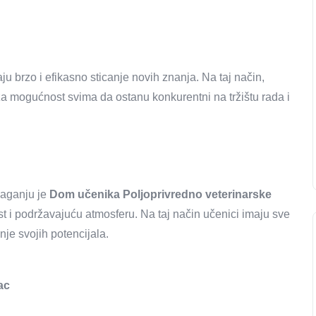
 brzo i efikasno sticanje novih znanja. Na taj način,
a mogućnost svima da ostanu konkurentni na tržištu rada i
laganju je
Dom učenika Poljoprivredno veterinarske
st i podržavajuću atmosferu. Na taj način učenici imaju sve
nje svojih potencijala.
ac