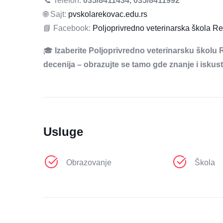
📞 Telefon:
035/8411434, 035/8411992
🌐 Sajt:
pvskolarekovac.edu.rs
📘 Facebook:
Poljoprivredno veterinarska škola R
🎓
Izaberite Poljoprivredno veterinarsku školu R
decenija – obrazujte se tamo gde znanje i iskus
Usluge
Obrazovanje
Škola