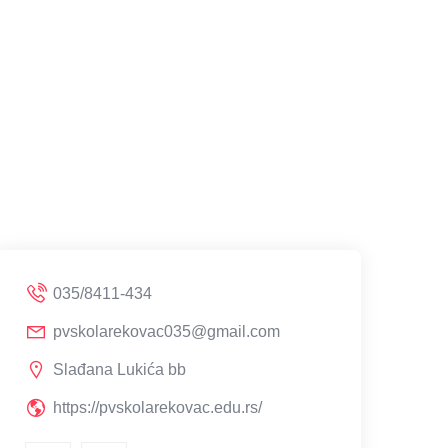
035/8411-434
pvskolarekovac035@gmail.com
Slađana Lukića bb
https://pvskolarekovac.edu.rs/