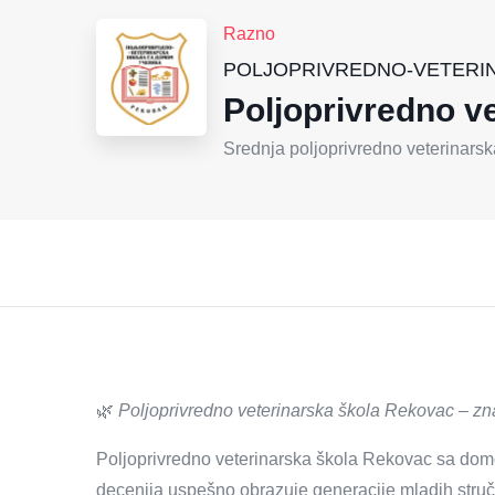
Razno
POLJOPRIVREDNO-VETERINAR
Poljoprivredno v
Srednja poljoprivredno veterinarsk
🌿
Poljoprivredno veterinarska škola Rekovac – zn
Poljoprivredno veterinarska škola Rekovac sa do
decenija uspešno obrazuje generacije mladih struč