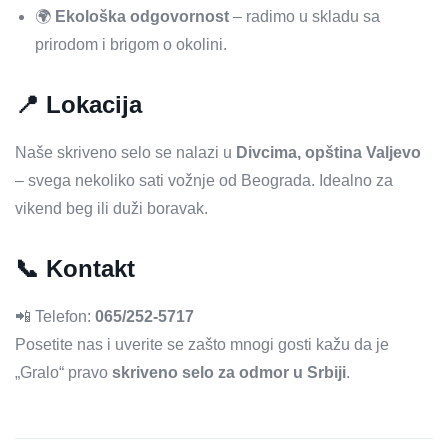
🌍
Ekološka odgovornost
– radimo u skladu sa
prirodom i brigom o okolini.
📍 Lokacija
Naše skriveno selo se nalazi u
Divcima, opština Valjevo
– svega nekoliko sati vožnje od Beograda. Idealno za
vikend beg ili duži boravak.
📞 Kontakt
📲 Telefon:
065/252-5717
Posetite nas i uverite se zašto mnogi gosti kažu da je
„Gralo“ pravo
skriveno selo za odmor u Srbiji
.