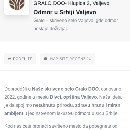
GRALO DOO- Klupica 2, Valjevo
Odmor u Srbiji Valjevo
Gralo – skriveno selo Valjeva, gde odmor
postaje doživljaj.
PODELITE
NAPIŠITE RECENZIJU
Dobrodošli u
Naše skriveno selo Gralo DOO
, osnovano
2022. godine u mestu
Divci, opština Valjevo
. Naša ideja
je da spojimo
netaknutu prirodu, zdravu hranu i miran
ambijent
u jedinstvenom iskustvu odmora u srcu Srbije.
Kod nas ćete pronaći savršeno mesto da pobegnete od