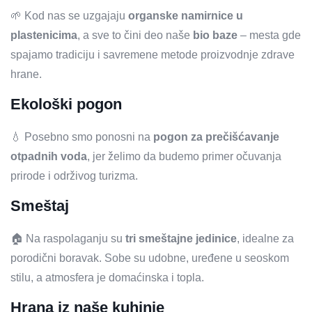
🌱 Kod nas se uzgajaju
organske namirnice u
plastenicima
, a sve to čini deo naše
bio baze
– mesta gde
spajamo tradiciju i savremene metode proizvodnje zdrave
hrane.
Ekološki pogon
💧 Posebno smo ponosni na
pogon za prečišćavanje
otpadnih voda
, jer želimo da budemo primer očuvanja
prirode i održivog turizma.
Smeštaj
🏠 Na raspolaganju su
tri smeštajne jedinice
, idealne za
porodični boravak. Sobe su udobne, uređene u seoskom
stilu, a atmosfera je domaćinska i topla.
Hrana iz naše kuhinje