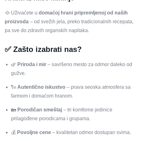
🥘 Uživaćete u
domaćoj hrani pripremljenoj od naših
proizvoda
– od svežih jela, preko tradicionalnih recepata,
pa sve do zdravih organskih napitaka.
✅ Zašto izabrati nas?
🌿
Priroda i mir
– savršeno mesto za odmor daleko od
gužve.
🐑
Autentično iskustvo
– prava seoska atmosfera sa
farmom i domaćom hranom.
🏡
Porodičan smeštaj
– tri komforne jedinice
prilagođene porodicama i grupama.
💰
Povoljne cene
– kvalitetan odmor dostupan svima.