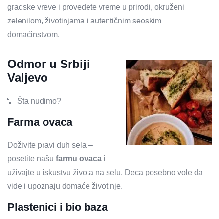
gradske vreve i provedete vreme u prirodi, okruženi
zelenilom, životinjama i autentičnim seoskim
domaćinstvom.
Odmor u Srbiji
Valjevo
🐑 Šta nudimo?
Farma ovaca
Doživite pravi duh sela –
posetite našu
farmu ovaca
i
uživajte u iskustvu života na selu. Deca posebno vole da
vide i upoznaju domaće životinje.
Plastenici i bio baza