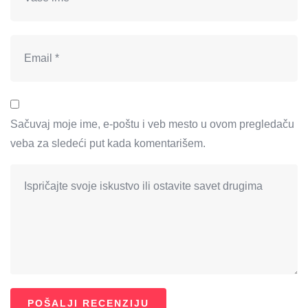
Sačuvaj moje ime, e-poštu i veb mesto u ovom pregledaču
veba za sledeći put kada komentarišem.