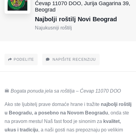
Ćevap 11070 DOO, Jurija Gagarina 39,
Beograd
Najbolji roštilj Novi Beograd
Najukusniji roštilj
PODELITE
NAPIŠITE RECENZIJU
🍔
Bogata ponuda jela sa roštilja – Ćevap 11070 DOO
Ako ste ljubitelj prave domaće hrane i tražite
najbolji roštilj
u Beogradu, a posebno na Novom Beogradu
, onda ste
na pravom mestu! Naš fast food je sinonim za
kvalitet,
ukus i tradiciju
, a naši gosti nas prepoznaju po velikim