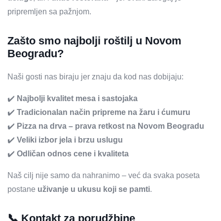
pripremljen sa pažnjom.
Zašto smo najbolji roštilj u Novom
Beogradu?
Naši gosti nas biraju jer znaju da kod nas dobijaju:
✔️
Najbolji kvalitet mesa i sastojaka
✔️
Tradicionalan način pripreme na žaru i ćumuru
✔️
Pizza na drva – prava retkost na Novom Beogradu
✔️
Veliki izbor jela i brzu uslugu
✔️
Odličan odnos cene i kvaliteta
Naš cilj nije samo da nahranimo – već da svaka poseta
postane
uživanje u ukusu koji se pamti
.
📞 Kontakt za porudžbine