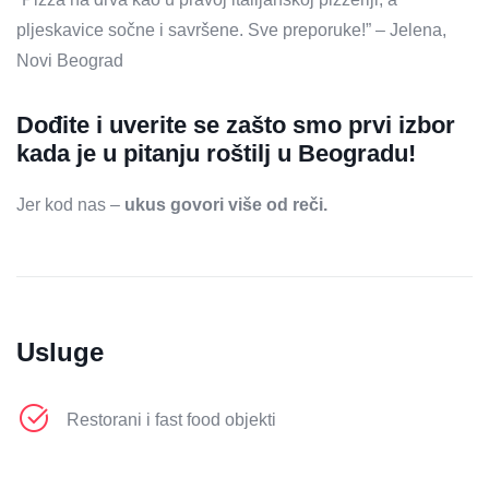
pljeskavice sočne i savršene. Sve preporuke!” – Jelena,
Novi Beograd
Dođite i uverite se zašto smo prvi izbor
kada je u pitanju roštilj u Beogradu!
Jer kod nas –
ukus govori više od reči.
Usluge
Restorani i fast food objekti