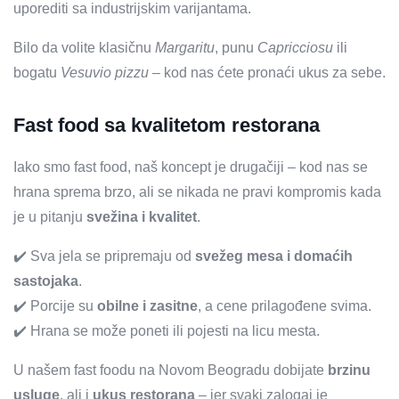
uporediti sa industrijskim varijantama.
Bilo da volite klasičnu
Margaritu
, punu
Capricciosu
ili
bogatu
Vesuvio pizzu
– kod nas ćete pronaći ukus za sebe.
Fast food sa kvalitetom restorana
Iako smo fast food, naš koncept je drugačiji – kod nas se
hrana sprema brzo, ali se nikada ne pravi kompromis kada
je u pitanju
svežina i kvalitet
.
✔️ Sva jela se pripremaju od
svežeg mesa i domaćih
sastojaka
.
✔️ Porcije su
obilne i zasitne
, a cene prilagođene svima.
✔️ Hrana se može poneti ili pojesti na licu mesta.
U našem fast foodu na Novom Beogradu dobijate
brzinu
usluge
, ali i
ukus restorana
– jer svaki zalogaj je