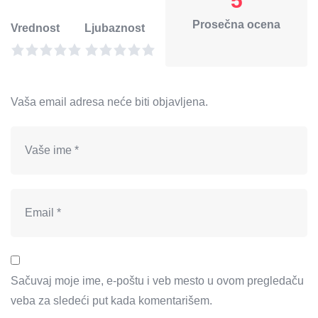
5
Prosečna ocena
Vrednost
Ljubaznost
Vaša email adresa neće biti objavljena.
Sačuvaj moje ime, e-poštu i veb mesto u ovom pregledaču
veba za sledeći put kada komentarišem.