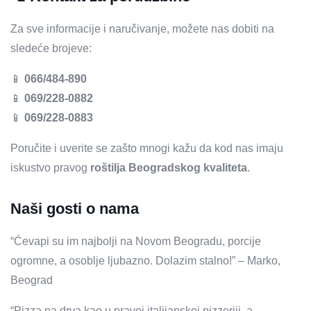
Za sve informacije i naručivanje, možete nas dobiti na
sledeće brojeve:
📱
066/484-890
📱
069/228-0882
📱
069/228-0883
Poručite i uverite se zašto mnogi kažu da kod nas imaju
iskustvo pravog
roštilja Beogradskog kvaliteta
.
Naši gosti o nama
“Ćevapi su im najbolji na Novom Beogradu, porcije
ogromne, a osoblje ljubazno. Dolazim stalno!” – Marko,
Beograd
“Pizza na drva kao u pravoj italijanskoj pizzeriji, a