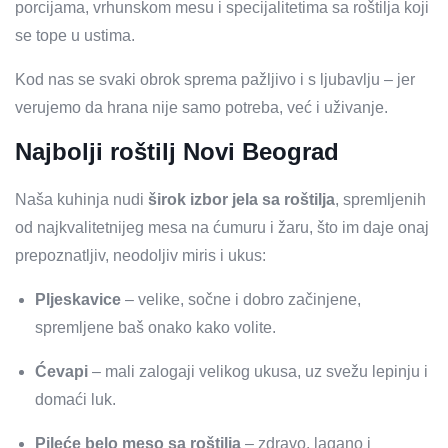
porcijama, vrhunskom mesu i specijalitetima sa roštilja koji
se tope u ustima.
Kod nas se svaki obrok sprema pažljivo i s ljubavlju – jer
verujemo da hrana nije samo potreba, već i uživanje.
Najbolji roštilj Novi Beograd
Naša kuhinja nudi
širok izbor jela sa roštilja
, spremljenih
od najkvalitetnijeg mesa na ćumuru i žaru, što im daje onaj
prepoznatljiv, neodoljiv miris i ukus:
Pljeskavice
– velike, sočne i dobro začinjene,
spremljene baš onako kako volite.
Ćevapi
– mali zalogaji velikog ukusa, uz svežu lepinju i
domaći luk.
Pileće belo meso sa roštilja
– zdravo, lagano i