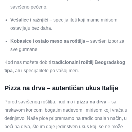
savršeno pečeno.
Vešalice i ražnjići
– specijaliteti koji mame mirisom i
ostavljaju bez daha.
Kobasice i ostalo meso sa roštilja
– savršen izbor za
sve gurmane.
Kod nas možete dobiti
tradicionalni roštilj Beogradskog
tipa
, ali i specijalitete po vašoj meri.
Pizza na drva – autentičan ukus Italije
Pored savršenog roštilja, nudimo i
pizzu na drva
– sa
hrskavom koricom, bogatim nadevom i mirisom koji vraća u
detinjstvo. Naše pice pripremamo na tradicionalan način, u
peći na drva, što im daje jedinstven ukus koji se ne može