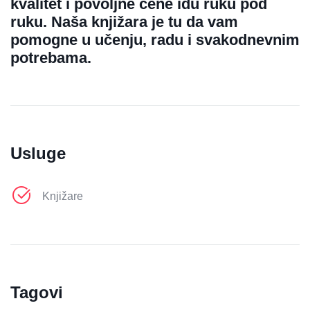
kvalitet i povoljne cene idu ruku pod
ruku. Naša knjižara je tu da vam
pomogne u učenju, radu i svakodnevnim
potrebama.
Usluge
Knjižare
Tagovi