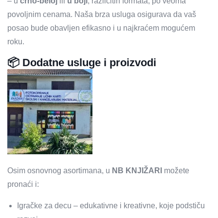
– u
crno-beloj
ili
u boji
, različitih formata, po veoma
povoljnim cenama. Naša brza usluga osigurava da vaš
posao bude obavljen efikasno i u najkraćem mogućem
roku.
📦 Dodatne usluge i proizvodi
Osim osnovnog asortimana, u
NB KNJIŽARI
možete
pronaći i:
Igračke za decu – edukativne i kreativne, koje podstiču