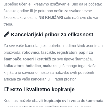
uspešno učenje i kreativno izražavanje. Bilo da je početak
školske godine ili je potrebno nešto za svakodnevne
školske aktivnosti, u
NB KNJIŽARI
ćete naći sve što vam
treba.
🖋️ Kancelarijski pribor za efikasnost
Za sve vaše kancelarijske potrebe, nudimo širok asortiman
proizvoda:
rokovnici
,
fascikle
,
registratori
,
papir za
štampače
,
toneri i kertridži
za sve tipove štampača,
kalkulatore
,
heftalice
,
makaze
i još mnogo toga. Naša
knjižara je savršeno mesto za nabavku svih potrebnih
artikala za vašu kancelariju ili radni prostor.
📑 Brzo i kvalitetno kopiranje
Kod nas možete obaviti
kopiranje svih vrsta dokumenata