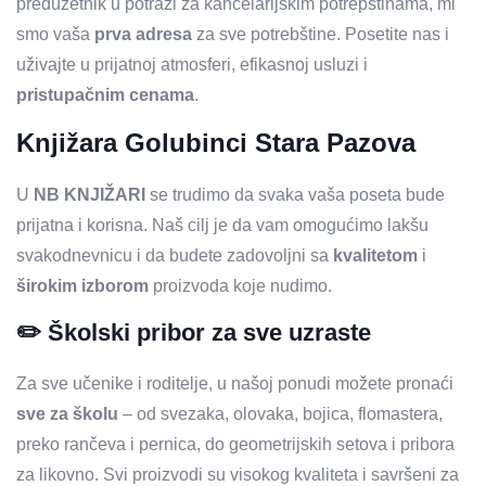
preduzetnik u potrazi za kancelarijskim potrepštinama, mi
smo vaša
prva adresa
za sve potrebštine. Posetite nas i
uživajte u prijatnoj atmosferi, efikasnoj usluzi i
pristupačnim cenama
.
Knjižara Golubinci Stara Pazova
U
NB KNJIŽARI
se trudimo da svaka vaša poseta bude
prijatna i korisna. Naš cilj je da vam omogućimo lakšu
svakodnevnicu i da budete zadovoljni sa
kvalitetom
i
širokim izborom
proizvoda koje nudimo.
✏️ Školski pribor za sve uzraste
Za sve učenike i roditelje, u našoj ponudi možete pronaći
sve za školu
– od svezaka, olovaka, bojica, flomastera,
preko rančeva i pernica, do geometrijskih setova i pribora
za likovno. Svi proizvodi su visokog kvaliteta i savršeni za