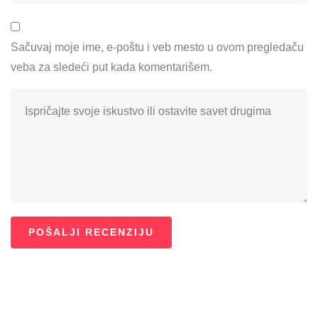
Sačuvaj moje ime, e-poštu i veb mesto u ovom pregledaču
veba za sledeći put kada komentarišem.