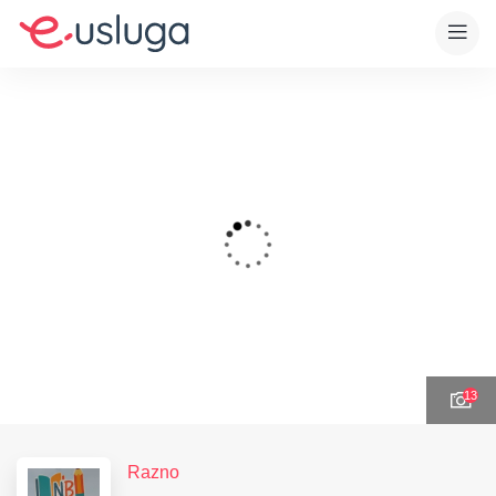
13
Razno