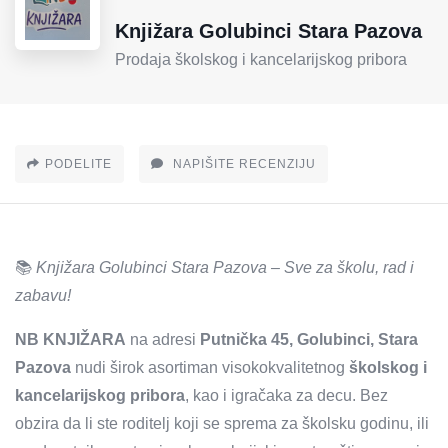
Knjižara Golubinci Stara Pazova
Prodaja školskog i kancelarijskog pribora
PODELITE
NAPIŠITE RECENZIJU
📚
Knjižara Golubinci Stara Pazova – Sve za školu, rad i
zabavu!
NB KNJIŽARA
na adresi
Putnička 45, Golubinci, Stara
Pazova
nudi širok asortiman visokokvalitetnog
školskog i
kancelarijskog pribora
, kao i igračaka za decu. Bez
obzira da li ste roditelj koji se sprema za školsku godinu, ili