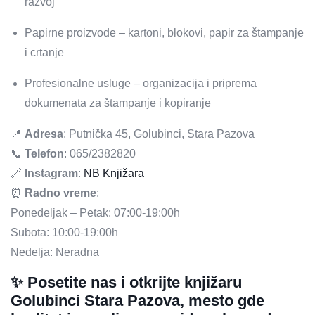
razvoj
Papirne proizvode – kartoni, blokovi, papir za štampanje
i crtanje
Profesionalne usluge – organizacija i priprema
dokumenata za štampanje i kopiranje
📍
Adresa
: Putnička 45, Golubinci, Stara Pazova
📞
Telefon
: 065/2382820
🔗
Instagram
:
NB Knjižara
⏰
Radno vreme
:
Ponedeljak – Petak: 07:00-19:00h
Subota: 10:00-19:00h
Nedelja: Neradna
✨ Posetite nas i otkrijte
knjižaru
Golubinci Stara Pazova
, mesto gde