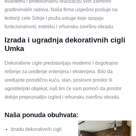
kvalitetnu i profesionalnu realizaciju svih završnih
građevinskih radova. Naša firma uspešno posluje na
teritoriji cele Srbije i pruža usluge koje spajaju
funkcionalnost, estetiku i vrhunsku završnu obradu.
Izrada i ugradnja dekorativnih cigli
Umka
Dekorativne cigle predstavljaju moderno i dugotrajno
rešenje za uređenje enterijera i eksterijera. Bilo da
uređujete porodičnu kuću, stan, poslovni prostor ili
ugostiteljski objekat, naš tim će vam pomoći da prostor
dobije prepoznatljiv izgled i vrhunsku završnu obradu.
Naša ponuda obuhvata:
Izradu dekorativnih cigli