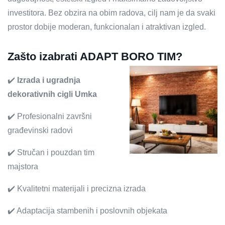
investitora. Bez obzira na obim radova, cilj nam je da svaki
prostor dobije moderan, funkcionalan i atraktivan izgled.
Zašto izabrati ADAPT BORO TIM?
✔️
Izrada i ugradnja
dekorativnih cigli Umka
✔️ Profesionalni završni
građevinski radovi
✔️ Stručan i pouzdan tim
majstora
✔️ Kvalitetni materijali i precizna izrada
✔️ Adaptacija stambenih i poslovnih objekata