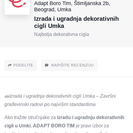
Adapt Boro Tim, Štimljanska 2b,
Beograd, Umka
Izrada i ugradnja dekorativnih
cigli Umka
Najbolja dekorativna cigla
PODELITE
NAPIŠITE RECENZIJU
🧱
Izrada i ugradnja dekorativnih cigli Umka – Završni
građevinski radovi po najvišim standardima
Ako tražite stručnjake za
izradu i ugradnju dekorativnih
cigli u Umki
,
ADAPT BORO TIM
je pravi izbor za