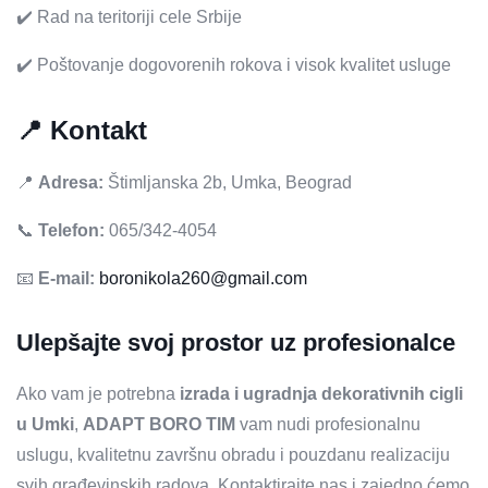
✔️ Rad na teritoriji cele Srbije
✔️ Poštovanje dogovorenih rokova i visok kvalitet usluge
📍 Kontakt
📍
Adresa:
Štimljanska 2b, Umka, Beograd
📞
Telefon:
065/342-4054
📧
E-mail:
boronikola260@gmail.com
Ulepšajte svoj prostor uz profesionalce
Ako vam je potrebna
izrada i ugradnja dekorativnih cigli
u Umki
,
ADAPT BORO TIM
vam nudi profesionalnu
uslugu, kvalitetnu završnu obradu i pouzdanu realizaciju
svih građevinskih radova. Kontaktirajte nas i zajedno ćemo