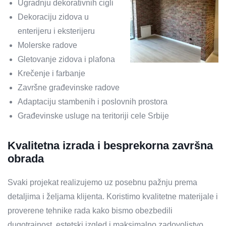
Ugradnju dekorativnih cigli
Dekoraciju zidova u
enterijeru i eksterijeru
Molerske radove
Gletovanje zidova i plafona
Krečenje i farbanje
Završne građevinske radove
Adaptaciju stambenih i poslovnih prostora
Građevinske usluge na teritoriji cele Srbije
Kvalitetna izrada i besprekorna završna
obrada
Svaki projekat realizujemo uz posebnu pažnju prema
detaljima i željama klijenta. Koristimo kvalitetne materijale i
proverene tehnike rada kako bismo obezbedili
dugotrajnost, estetski izgled i maksimalno zadovoljstvo