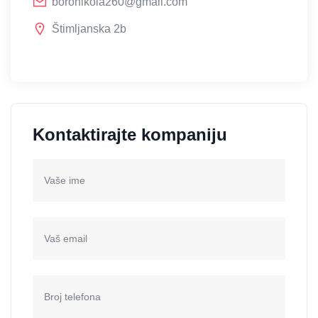
boronikola260@gmail.com
Štimljanska 2b
Kontaktirajte kompaniju