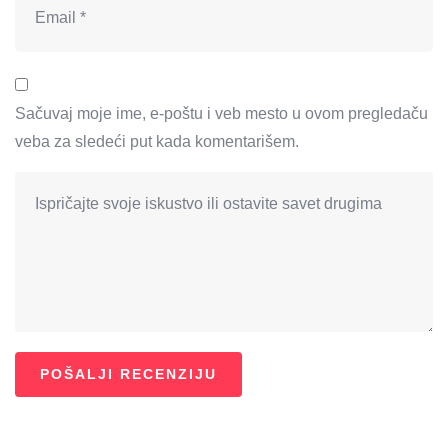
Sačuvaj moje ime, e-poštu i veb mesto u ovom pregledaču
veba za sledeći put kada komentarišem.