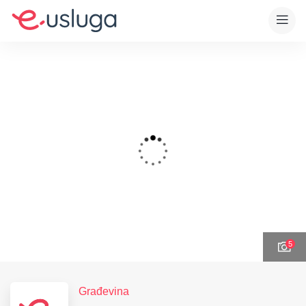
5
Građevina