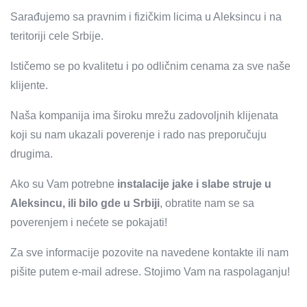
Sarađujemo sa pravnim i fizičkim licima u Aleksincu i na
teritoriji cele Srbije.
Ističemo se po kvalitetu i po odličnim cenama za sve naše
klijente.
Naša kompanija ima široku mrežu zadovoljnih klijenata
koji su nam ukazali poverenje i rado nas preporučuju
drugima.
Ako su Vam potrebne
instalacije jake i slabe struje u
Aleksincu, ili bilo gde u Srbiji
, obratite nam se sa
poverenjem i nećete se pokajati!
Za sve informacije pozovite na navedene kontakte ili nam
pišite putem e-mail adrese. Stojimo Vam na raspolaganju!