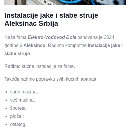
Instalacije jake i slabe struje
Aleksinac Srbija
Naša firma
Elektro-Vodovod Đole
osnovana je 2024.
godine u
Aleksincu
. Radimo kompletne
instalacije jake i
slabe struje
.
Radimo kućne instalacije,za firme.
Takođe radimo popravku svih kućnih aparata:
sudo mašina,
veš mašina,
šporeta,
ploča i
ostalog.