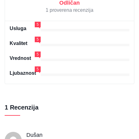
Odličan
1 proverena recenzija
5
Usluga
5
Kvalitet
5
Vrednost
5
Ljubaznost
1 Recenzija
Dušan