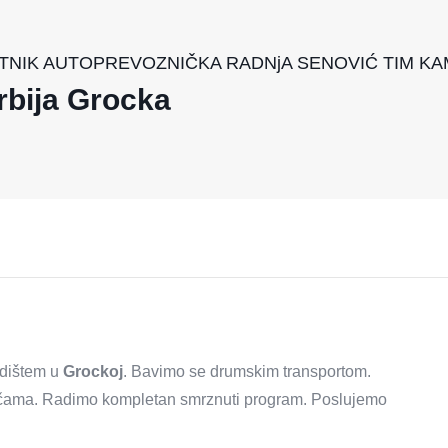
NIK AUTOPREVOZNIČKA RADNjA SENOVIĆ TIM KAMEN
rbija Grocka
edištem u
Grockoj
. Bavimo se drumskim transportom.
čama. Radimo kompletan smrznuti program. Poslujemo