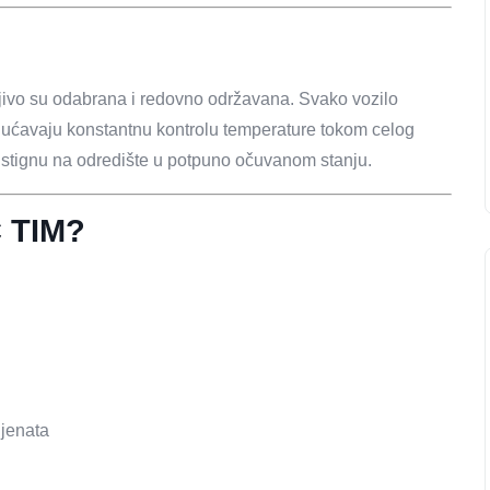
jivo su odabrana i redovno održavana. Svako vozilo
ućavaju konstantnu kontrolu temperature tokom celog
 stignu na odredište u potpuno očuvanom stanju.
Ć TIM?
ijenata