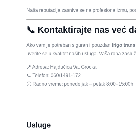
Naša reputacija zasniva se na profesionalizmu, posv
📞 Kontaktirajte nas već 
Ako vam je potreban siguran i pouzdan
frigo trans
uverite se u kvalitet naših usluga. Vaša roba zaslu
📍 Adresa: Hajdučica 9a, Grocka
📞 Telefon: 060/1491-172
🕗 Radno vreme: ponedeljak – petak 8:00–15:00h
Usluge