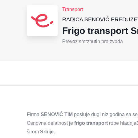
Transport
RADICA SENOVIĆ PREDUZET
Frigo transport S
Prevoz smrznutih proizvoda
Firma
SENOVIĆ TIM
posluje dugi niz godina sa s
Osnovna delatnost je
frigo transport
robe hladnja
širom
Srbije
.