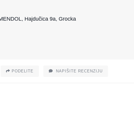
DOL, Hajdučica 9a, Grocka
PODELITE
NAPIŠITE RECENZIJU