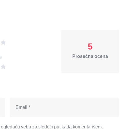
5
Prosečna ocena
t
regledaču veba za sledeći put kada komentarišem.