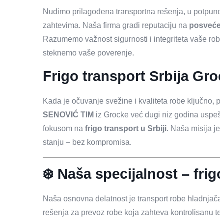
Nudimo prilagođena transportna rešenja, u potpuno
zahtevima. Naša firma gradi reputaciju na
posvećen
Razumemo važnost sigurnosti i integriteta vaše rob
steknemo vaše poverenje.
Frigo transport Srbija Gr
Kada je očuvanje svežine i kvaliteta robe ključno
SENOVIĆ TIM
iz Grocke već dugi niz godina uspeš
fokusom na
frigo transport u Srbiji
. Naša misija j
stanju – bez kompromisa.
❄️ Naša specijalnost – frig
Naša osnovna delatnost je transport robe hladnj
rešenja za prevoz robe koja zahteva kontrolisanu t