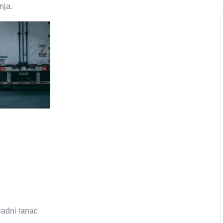
nja.
ladni lanac