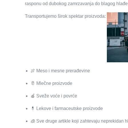
rasponu od dubokog zamrzavanja do blagog hlađe
Transportujemo širok spektar proizvoda:
🍖 Meso i mesne prerađevine
🥛 Mlečne proizvode
🍎 Sveže voće i povrće
💊 Lekove i farmaceutske proizvode
🧊 Sve druge artikle koji zahtevaju neprekidan h