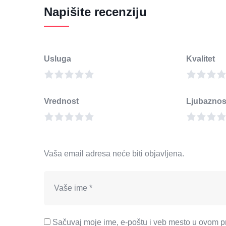
Napišite recenziju
Usluga
Kvalitet
Vrednost
Ljubaznos
Vaša email adresa neće biti objavljena.
Sačuvaj moje ime, e-poštu i veb mesto u ovom p