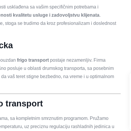
sti usklađena sa vašim specifičnim potrebama i
osti kvalitetu usluge i zadovoljstvu klijenata
.
e, stoga se trudimo da kroz profesionalizam i doslednost
ocka
, pouzdan
frigo transport
postaje nezamenljiv. Firma
no posluje u oblasti drumskog transporta, sa posebnim
e da vaš teret stigne bezbedno, na vreme i u optimalnom
o transport
ačama, sa kompletnim smrznutim programom. Pružamo
emperaturu, uz preciznu regulaciju rashladnih jedinica u