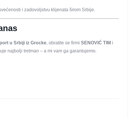
ećenosti i zadovoljstvu klijenata širom Srbije.
danas
port u Srbiji iz Grocke
, obratite se firmi
SENOVIĆ TIM
i
žuje najbolji tretman – a mi vam ga garantujemo.