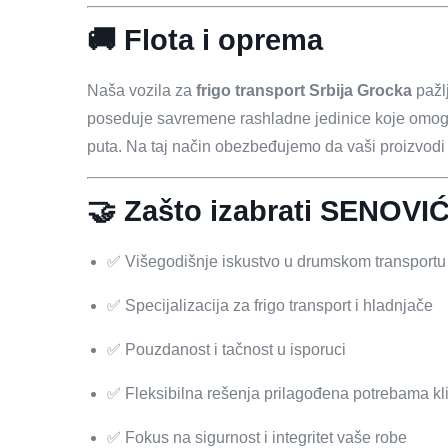
🚚 Flota i oprema
Naša vozila za
frigo transport Srbija Grocka
pažl
poseduje savremene rashladne jedinice koje omog
puta. Na taj način obezbeđujemo da vaši proizvodi
🤝 Zašto izabrati SENOVI
✅ Višegodišnje iskustvo u drumskom transportu
✅ Specijalizacija za frigo transport i hladnjače
✅ Pouzdanost i tačnost u isporuci
✅ Fleksibilna rešenja prilagođena potrebama kl
✅ Fokus na sigurnost i integritet vaše robe