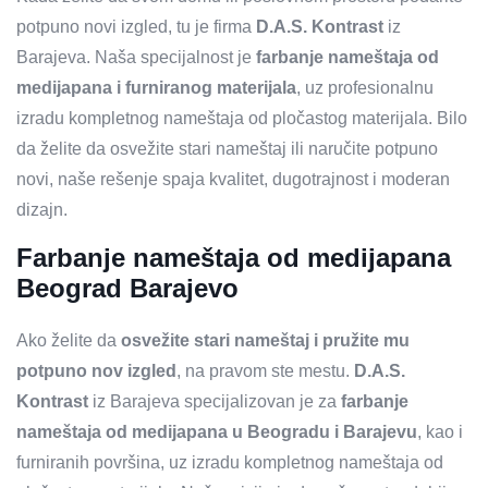
potpuno novi izgled, tu je firma
D.A.S. Kontrast
iz
Barajeva. Naša specijalnost je
farbanje nameštaja od
medijapana i furniranog materijala
, uz profesionalnu
izradu kompletnog nameštaja od pločastog materijala. Bilo
da želite da osvežite stari nameštaj ili naručite potpuno
novi, naše rešenje spaja kvalitet, dugotrajnost i moderan
dizajn.
Farbanje nameštaja od medijapana
Beograd Barajevo
Ako želite da
osvežite stari nameštaj i pružite mu
potpuno nov izgled
, na pravom ste mestu.
D.A.S.
Kontrast
iz Barajeva specijalizovan je za
farbanje
nameštaja od medijapana u Beogradu i Barajevu
, kao i
furniranih površina, uz izradu kompletnog nameštaja od