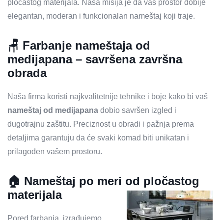
pločastog materijala. Naša misija je da vaš prostor dobije
elegantan, moderan i funkcionalan nameštaj koji traje.
🪑 Farbanje nameštaja od
medijapana – savršena završna
obrada
Naša firma koristi najkvalitetnije tehnike i boje kako bi vaš
nameštaj od medijapana
dobio savršen izgled i
dugotrajnu zaštitu. Preciznost u obradi i pažnja prema
detaljima garantuju da će svaki komad biti unikatan i
prilagođen vašem prostoru.
🏠 Nameštaj po meri od pločastog
materijala
Pored farbanja, izrađujemo