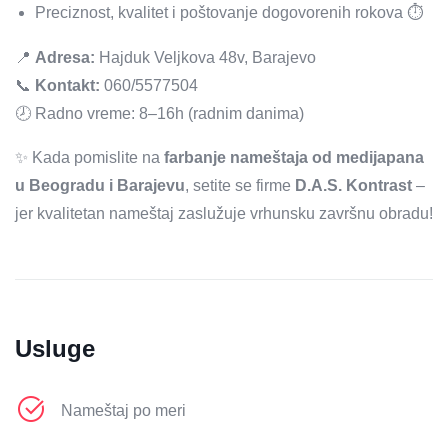
Preciznost, kvalitet i poštovanje dogovorenih rokova ⏱️
📍
Adresa:
Hajduk Veljkova 48v, Barajevo
📞
Kontakt:
060/5577504
🕗 Radno vreme: 8–16h (radnim danima)
✨ Kada pomislite na
farbanje nameštaja od medijapana
u Beogradu i Barajevu
, setite se firme
D.A.S. Kontrast
–
jer kvalitetan nameštaj zaslužuje vrhunsku završnu obradu!
Usluge
Nameštaj po meri