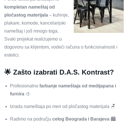
kompletan nameštaj od
pločastog materijala
– kuhinje,
plakare, komode, kancelarijski
nameštaj i još mnogo toga.
Svaki projekat realizujemo u
dogovoru sa klijentom, vodeći računa o funkcionalnosti i
estetici.
🌟 Zašto izabrati D.A.S. Kontrast?
Profesionalno
farbanje nameštaja od medijapana i
furnira
🎨
Izrada nameštaja po meri od pločastog materijala 🪑
Radimo na području
celog Beograda i Barajeva
🏙️