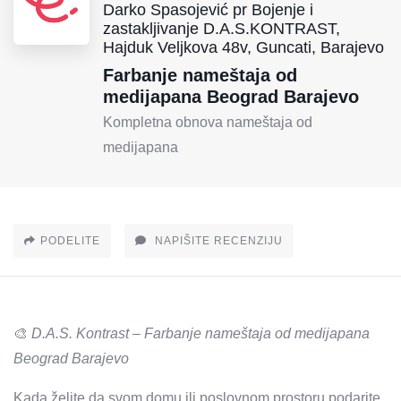
Darko Spasojević pr Bojenje i
zastakljivanje D.A.S.KONTRAST,
Hajduk Veljkova 48v, Guncati, Barajevo
Farbanje nameštaja od
medijapana Beograd Barajevo
Kompletna obnova nameštaja od
medijapana
PODELITE
NAPIŠITE RECENZIJU
🎨
D.A.S. Kontrast – Farbanje nameštaja od medijapana
Beograd Barajevo
Kada želite da svom domu ili poslovnom prostoru podarite