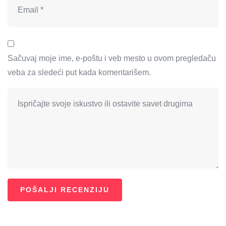
Sačuvaj moje ime, e-poštu i veb mesto u ovom pregledaču
veba za sledeći put kada komentarišem.