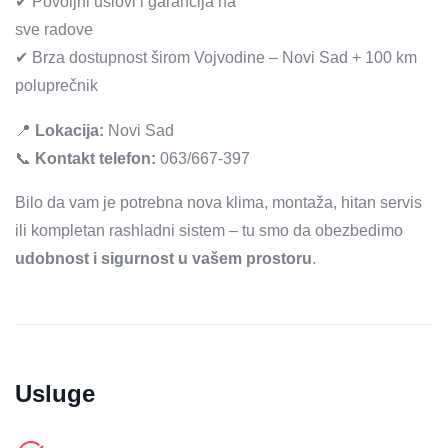
✔ Povoljni uslovi i garancija na
sve radove
✔ Brza dostupnost širom Vojvodine – Novi Sad + 100 km
poluprečnik
📍
Lokacija:
Novi Sad
📞
Kontakt telefon:
063/667-397
Bilo da vam je potrebna nova klima, montaža, hitan servis
ili kompletan rashladni sistem – tu smo da obezbedimo
udobnost i sigurnost u vašem prostoru
.
Usluge