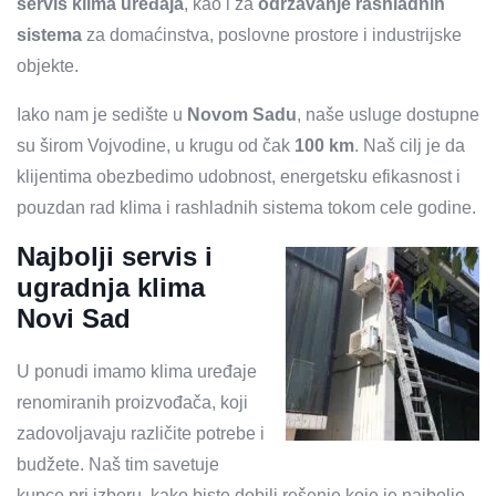
servis klima uređaja
, kao i za
održavanje rashladnih
sistema
za domaćinstva, poslovne prostore i industrijske
objekte.
Iako nam je sedište u
Novom Sadu
, naše usluge dostupne
su širom Vojvodine, u krugu od čak
100 km
. Naš cilj je da
klijentima obezbedimo udobnost, energetsku efikasnost i
pouzdan rad klima i rashladnih sistema tokom cele godine.
Najbolji servis i
ugradnja klima
Novi Sad
U ponudi imamo klima uređaje
renomiranih proizvođača, koji
zadovoljavaju različite potrebe i
budžete. Naš tim savetuje
kupce pri izboru, kako biste dobili rešenje koje je najbolje