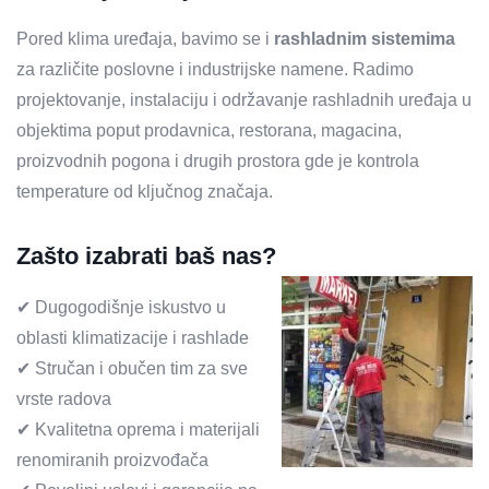
Pored klima uređaja, bavimo se i
rashladnim sistemima
za različite poslovne i industrijske namene. Radimo
projektovanje, instalaciju i održavanje rashladnih uređaja u
objektima poput prodavnica, restorana, magacina,
proizvodnih pogona i drugih prostora gde je kontrola
temperature od ključnog značaja.
Zašto izabrati baš nas?
✔ Dugogodišnje iskustvo u
oblasti klimatizacije i rashlade
✔ Stručan i obučen tim za sve
vrste radova
✔ Kvalitetna oprema i materijali
renomiranih proizvođača