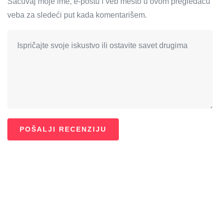
Sačuvaj moje ime, e-poštu i veb mesto u ovom pregledaču
veba za sledeći put kada komentarišem.