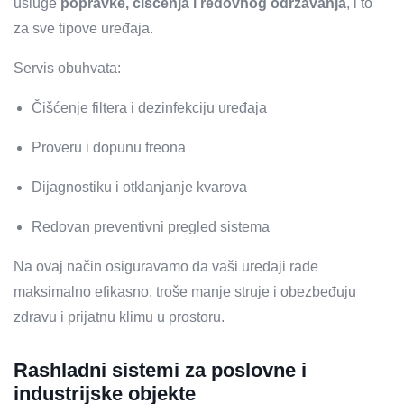
usluge
popravke, čišćenja i redovnog održavanja
, i to
za sve tipove uređaja.
Servis obuhvata:
Čišćenje filtera i dezinfekciju uređaja
Proveru i dopunu freona
Dijagnostiku i otklanjanje kvarova
Redovan preventivni pregled sistema
Na ovaj način osiguravamo da vaši uređaji rade
maksimalno efikasno, troše manje struje i obezbeđuju
zdravu i prijatnu klimu u prostoru.
Rashladni sistemi za poslovne i
industrijske objekte