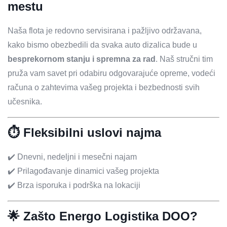
mestu
Naša flota je redovno servisirana i pažljivo održavana,
kako bismo obezbedili da svaka auto dizalica bude u
besprekornom stanju i spremna za rad
. Naš stručni tim
pruža vam savet pri odabiru odgovarajuće opreme, vodeći
računa o zahtevima vašeg projekta i bezbednosti svih
učesnika.
⏱️ Fleksibilni uslovi najma
✔️ Dnevni, nedeljni i mesečni najam
✔️ Prilagođavanje dinamici vašeg projekta
✔️ Brza isporuka i podrška na lokaciji
🌟 Zašto Energo Logistika DOO?