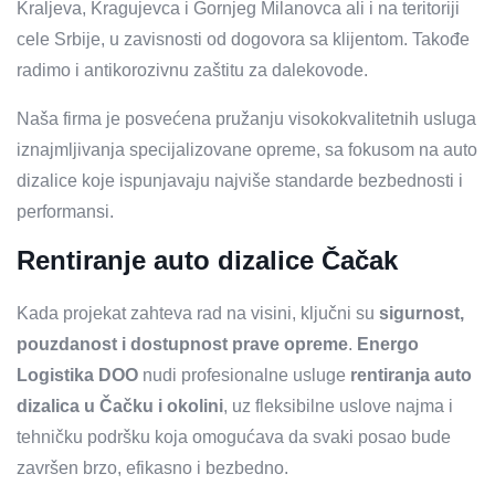
Kraljeva, Kragujevca i Gornjeg Milanovca ali i na teritoriji
cele Srbije, u zavisnosti od dogovora sa klijentom. Takođe
radimo i antikorozivnu zaštitu za dalekovode.
Naša firma je posvećena pružanju visokokvalitetnih usluga
iznajmljivanja specijalizovane opreme, sa fokusom na auto
dizalice koje ispunjavaju najviše standarde bezbednosti i
performansi.
Rentiranje auto dizalice Čačak
Kada projekat zahteva rad na visini, ključni su
sigurnost,
pouzdanost i dostupnost prave opreme
.
Energo
Logistika DOO
nudi profesionalne usluge
rentiranja auto
dizalica u Čačku i okolini
, uz fleksibilne uslove najma i
tehničku podršku koja omogućava da svaki posao bude
završen brzo, efikasno i bezbedno.