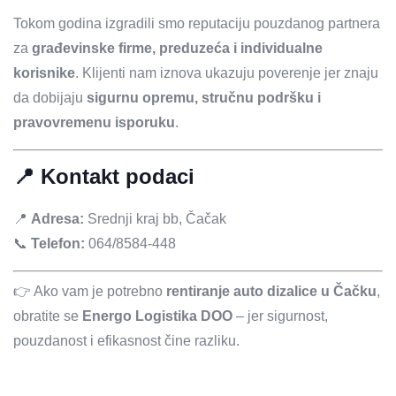
Tokom godina izgradili smo reputaciju pouzdanog partnera
za
građevinske firme, preduzeća i individualne
korisnike
. Klijenti nam iznova ukazuju poverenje jer znaju
da dobijaju
sigurnu opremu, stručnu podršku i
pravovremenu isporuku
.
📍 Kontakt podaci
📍
Adresa:
Srednji kraj bb, Čačak
📞
Telefon:
064/8584-448
👉 Ako vam je potrebno
rentiranje auto dizalice u Čačku
,
obratite se
Energo Logistika DOO
– jer sigurnost,
pouzdanost i efikasnost čine razliku.