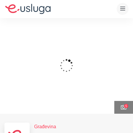
5
Građevina