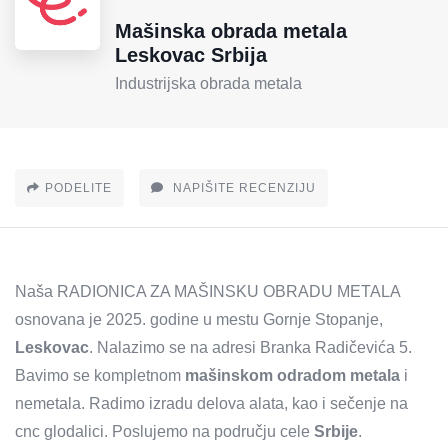
Mašinska obrada metala
Leskovac Srbija
Industrijska obrada metala
PODELITE
NAPIŠITE RECENZIJU
Naša RADIONICA ZA MAŠINSKU OBRADU METALA
osnovana je 2025. godine u mestu Gornje Stopanje,
Leskovac
. Nalazimo se na adresi Branka Radičevića 5.
Bavimo se kompletnom
mašinskom odradom metala
i
nemetala. Radimo izradu delova alata, kao i sečenje na
cnc glodalici. Poslujemo na području cele
Srbije
.