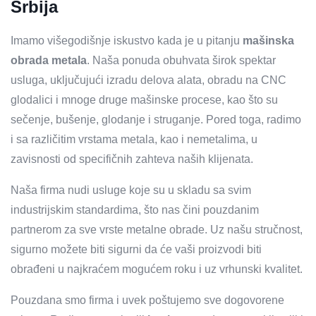
Srbija
Imamo višegodišnje iskustvo kada je u pitanju
mašinska
obrada metala
. Naša ponuda obuhvata širok spektar
usluga, uključujući izradu delova alata, obradu na CNC
glodalici i mnoge druge mašinske procese, kao što su
sečenje, bušenje, glodanje i struganje. Pored toga, radimo
i sa različitim vrstama metala, kao i nemetalima, u
zavisnosti od specifičnih zahteva naših klijenata.
Naša firma nudi usluge koje su u skladu sa svim
industrijskim standardima, što nas čini pouzdanim
partnerom za sve vrste metalne obrade. Uz našu stručnost,
sigurno možete biti sigurni da će vaši proizvodi biti
obrađeni u najkraćem mogućem roku i uz vrhunski kvalitet.
Pouzdana smo firma i uvek poštujemo sve dogovorene