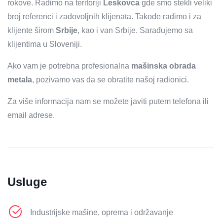
rokove. Radimo na teritoriji
Leskovca
gde smo stekli veliki
broj referenci i zadovoljnih klijenata. Takođe radimo i za
klijente širom
Srbije
, kao i van Srbije. Sarađujemo sa
klijentima u Sloveniji.
Ako vam je potrebna profesionalna
mašinska obrada
metala
, pozivamo vas da se obratite našoj radionici.
Za više informacija nam se možete javiti putem telefona ili
email adrese.
Usluge
Industrijske mašine, oprema i održavanje