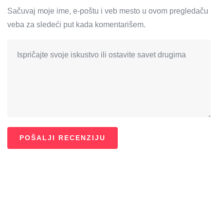
Sačuvaj moje ime, e-poštu i veb mesto u ovom pregledaču
veba za sledeći put kada komentarišem.