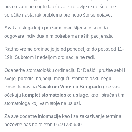
bismo vam pomogli da očuvate zdravlje usne šupljine i
sprečite nastanak problema pre nego što se pojave.
Svaka usluga koju pružamo osmišljena je tako da
odgovara individualnim potrebama naših pacijenata.
Radno vreme ordinacije je od ponedeljka do petka od 11-
19h. Subotom i nedeljom ordinacija ne radi.
Odaberite stomatološku ordinaciju Dr Dašić i pružite sebi i
svojoj porodici najbolju moguću stomatološku negu.
Posetite nas na
Savskom Vencu u Beogradu
gde vas
očekuju
komplet stomatološke usluge
, kao i stručan tim
stomatologa koji vam stoje na usluzi.
Za sve dodatne informacije kao i za zakazivanje termina
pozovite nas na telefon 064/1285680.