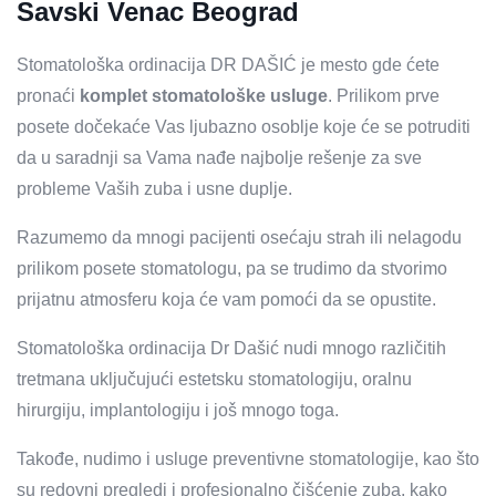
Savski Venac Beograd
Stomatološka ordinacija DR DAŠIĆ je mesto gde ćete
pronaći
komplet stomatološke usluge
. Prilikom prve
posete dočekaće Vas ljubazno osoblje koje će se potruditi
da u saradnji sa Vama nađe najbolje rešenje za sve
probleme Vaših zuba i usne duplje.
Razumemo da mnogi pacijenti osećaju strah ili nelagodu
prilikom posete stomatologu, pa se trudimo da stvorimo
prijatnu atmosferu koja će vam pomoći da se opustite.
Stomatološka ordinacija Dr Dašić nudi mnogo različitih
tretmana uključujući estetsku stomatologiju, oralnu
hirurgiju, implantologiju i još mnogo toga.
Takođe, nudimo i usluge preventivne stomatologije, kao što
su redovni pregledi i profesionalno čišćenje zuba, kako