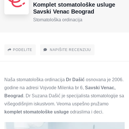
Komplet stomatološke usluge
Savski Venac Beograd
Stomatološka ordinacija
PODELITE
NAPIŠITE RECENZIJU
Naša stomatološka ordinacija
Dr Dašić
osnovana je 2006.
godine na adresi Vojvode Milenka br 6,
Savski Venac,
Beograd
. Dr Suzana Dašić je specijalista stomatologije sa
višegodišnjim iskustvom. Veoma uspešno pružamo
komplet stomatološke usluge
odraslima i deci.