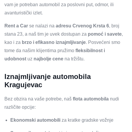
vam je potreban automobil za poslovni put, odmor, ili
avanturistički izlet.
Rent a Car
se nalazi na
adresu Crvenog Krsta 6
, broj
stana 23, a naš tim je uvek dostupan za
pomoć i savete
,
kao i za
brzo i efikasno iznajmljivanje
. Posvećeni smo
tome da našim klijentima pružimo
fleksibilnost i
udobnost
uz
najbolje cene
na tržištu.
Iznajmljivanje automobila
Kragujevac
Bez obzira na vaše potrebe, naš
flota automobila
nudi
različite opcije:
Ekonomski automobili
za kratke gradske vožnje