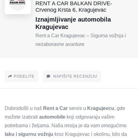
RENT A CAR BALKAN DRIVE-
Crvenog Krsta 6, Kragujevac
Iznajmljivanje automobila
Kragujevac
Rent a Car Kragujevac – Sigurna vožnja i
nezaboravne avanture
PODELITE
NAPIŠITE RECENZIJU
Dobrodošli u naš
Rent a Car
servis u
Kragujevcu
, gde
možete izabrati
automobile
koji odgovaraju vašim
potrebama i željama. Naša misija je da vam omogućimo
laku i sigurnu vožnju
kroz Kragujevac i okolinu, bilo da