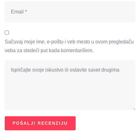
Sačuvaj moje ime, e-poštu i veb mesto u ovom pregledaču
veba za sledeći put kada komentarišem.