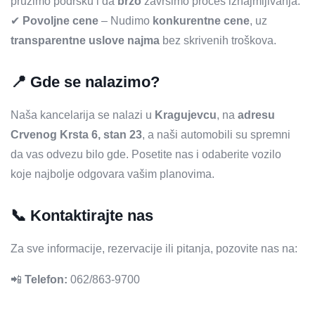
pružimo podršku i da
brzo
završimo proces iznajmljivanja.
✔
Povoljne cene
– Nudimo
konkurentne cene
, uz
transparentne uslove najma
bez skrivenih troškova.
📍
Gde se nalazimo?
Naša kancelarija se nalazi u
Kragujevcu
, na
adresu
Crvenog Krsta 6, stan 23
, a naši automobili su spremni
da vas odvezu bilo gde. Posetite nas i odaberite vozilo
koje najbolje odgovara vašim planovima.
📞
Kontaktirajte nas
Za sve informacije, rezervacije ili pitanja, pozovite nas na:
📲
Telefon:
062/863-9700