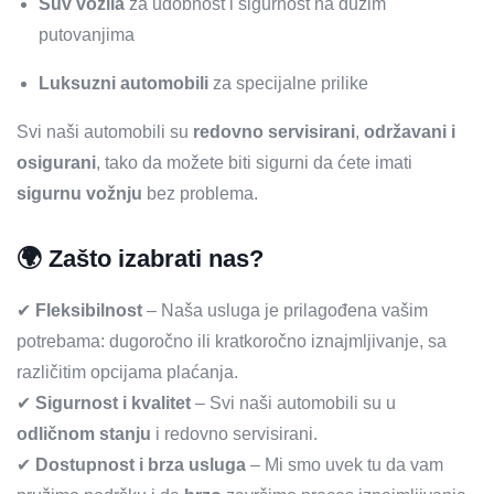
Suv vozila
za udobnost i sigurnost na dužim
putovanjima
Luksuzni automobili
za specijalne prilike
Svi naši automobili su
redovno servisirani
,
održavani i
osigurani
, tako da možete biti sigurni da ćete imati
sigurnu vožnju
bez problema.
🌍
Zašto izabrati nas?
✔
Fleksibilnost
– Naša usluga je prilagođena vašim
potrebama: dugoročno ili kratkoročno iznajmljivanje, sa
različitim opcijama plaćanja.
✔
Sigurnost i kvalitet
– Svi naši automobili su u
odličnom stanju
i redovno servisirani.
✔
Dostupnost i brza usluga
– Mi smo uvek tu da vam