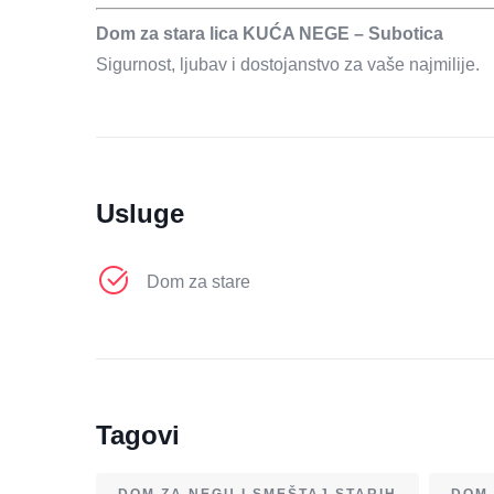
Dom za stara lica KUĆA NEGE – Subotica
Sigurnost, ljubav i dostojanstvo za vaše najmilije.
Usluge
Dom za stare
Tagovi