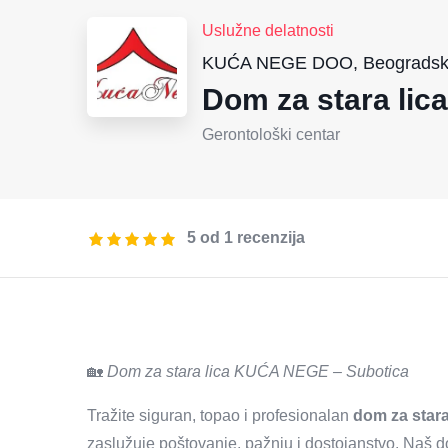
Uslužne delatnosti
KUĆA NEGE DOO, Beogradski 
Dom za stara lic
Gerontološki centar
5 od 1 recenzija
🏡
Dom za stara lica KUĆA NEGE – Subotica
Tražite siguran, topao i profesionalan
dom za stara
zaslužuje poštovanje, pažnju i dostojanstvo. Naš d