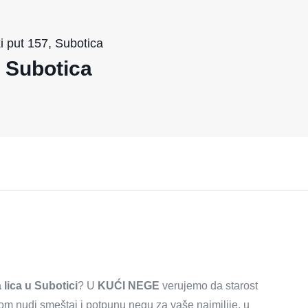
put 157, Subotica
a Subotica
 lica u Subotici
? U
KUĆI NEGE
verujemo da starost
om nudi smeštaj i potpunu negu za vaše najmilije, u