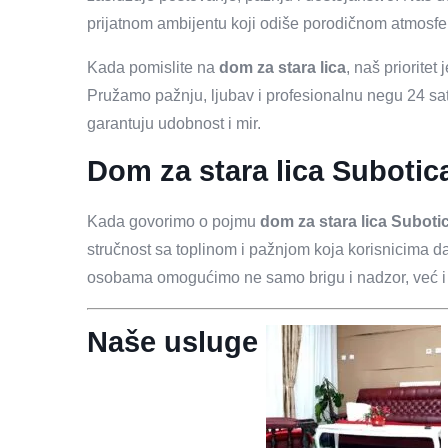
prijatnom ambijentu koji odiše porodičnom atmosf
Kada pomislite na
dom za stara lica
, naš prioritet
Pružamo pažnju, ljubav i profesionalnu negu 24 sa
garantuju udobnost i mir.
Dom za stara lica Subotic
Kada govorimo o pojmu
dom za stara lica Suboti
stručnost sa toplinom i pažnjom koja korisnicima daje
osobama omogućimo ne samo brigu i nadzor, već i kv
Naše usluge