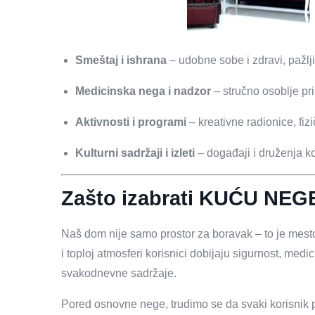
Smeštaj i ishrana
– udobne sobe i zdravi, pažlji
Medicinska nega i nadzor
– stručno osoblje p
Aktivnosti i programi
– kreativne radionice, fiz
Kulturni sadržaji i izleti
– događaji i druženja ko
Zašto izabrati KUĆU NEG
Naš dom nije samo prostor za boravak – to je mesto 
i toploj atmosferi korisnici dobijaju sigurnost, med
svakodnevne sadržaje.
Pored osnovne nege, trudimo se da svaki korisnik 