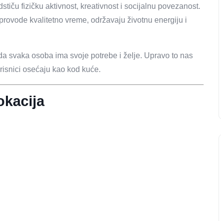
tiču fizičku aktivnost, kreativnost i socijalnu povezanost.
provode kvalitetno vreme, održavaju životnu energiju i
a svaka osoba ima svoje potrebe i želje. Upravo to nas
risnici osećaju kao kod kuće.
okacija