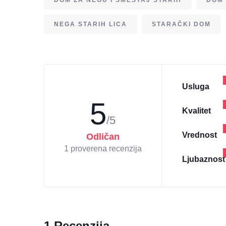
DOM ZA NEGU I SMEŠTAJ STARIH
DOM 
NEGA STARIH LICA
STARAČKI DOM
Usluga
5
Kvalitet
/5
Vrednost
Odličan
1 proverena recenzija
Ljubaznost
1 Recenzija