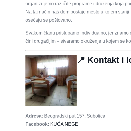
organizujemo različite programe i druženja koja pods
Na taj način naš dom postaje mesto u kojem stariji 
osećaju se poštovano.
Svakom članu pristupamo individualno, jer znamo d
čini drugačijim – stvaramo okruženje u kojem se ko
📍 Kontakt i l
Adresa:
Beogradski put 157, Subotica
Facebook:
KUĆA NEGE