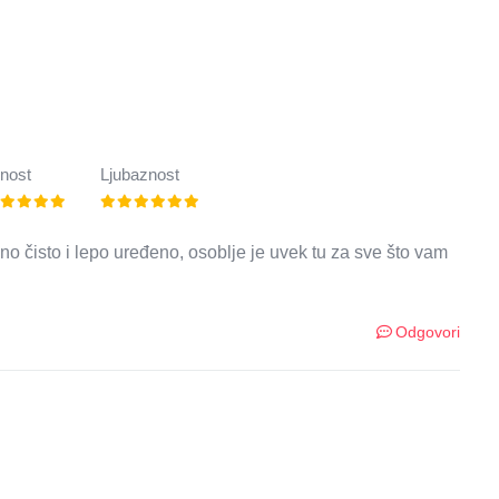
nost
Ljubaznost
no čisto i lepo uređeno, osoblje je uvek tu za sve što vam
Odgovori