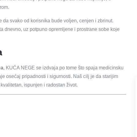
erom.
 je da svako od korisnika bude voljen, cenjen i zbrinut.
ta dnevno, uz potpuno opremljene i prostrane sobe koje
a
ca
, KUĆA NEGE se izdvaja po tome što spaja medicinsku
 osećaj pripadnosti i sigurnosti. Naš cilj je da starijim
alitetan, ispunjen i radostan život.