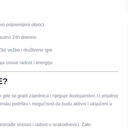
vo pripremljeni obroci
risutno 24h dnevno
ičke vežbe i društvene igre
ja unose radost i energiju
E?
gde se gradi zajednica i njeguje dostojanstvo. U prijatnoj
icinsku podršku i mogućnost da budu aktivni i uključeni u
pronađe smisao i radost u svakodnevici. Zato