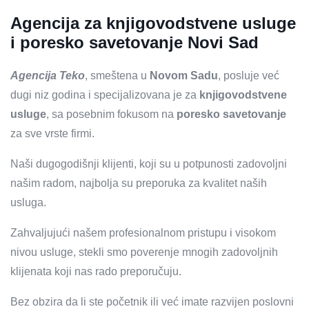
Agencija za knjigovodstvene usluge
i poresko savetovanje Novi Sad
Agencija Teko
, smeštena u
Novom Sadu
, posluje već
dugi niz godina i specijalizovana je za
knjigovodstvene
usluge
, sa posebnim fokusom na
poresko savetovanje
za sve vrste firmi.
Naši dugogodišnji klijenti, koji su u potpunosti zadovoljni
našim radom, najbolja su preporuka za kvalitet naših
usluga.
Zahvaljujući našem profesionalnom pristupu i visokom
nivou usluge, stekli smo poverenje mnogih zadovoljnih
klijenata koji nas rado preporučuju.
Bez obzira da li ste početnik ili već imate razvijen poslovni