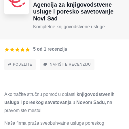
Agencija za knjigovodstvene
usluge i poresko savetovanje
Novi Sad
Kompletne knjigovodstvene usluge
5 od 1 recenzija
PODELITE
NAPIŠITE RECENZIJU
Ako tražite stručnu pomoć u oblasti
knjigovodstvenih
usluga i poreskog savetovanja
u
Novom Sadu
, na
pravom ste mestu!
Naša firma pruža sveobuhvatne usluge poreskog