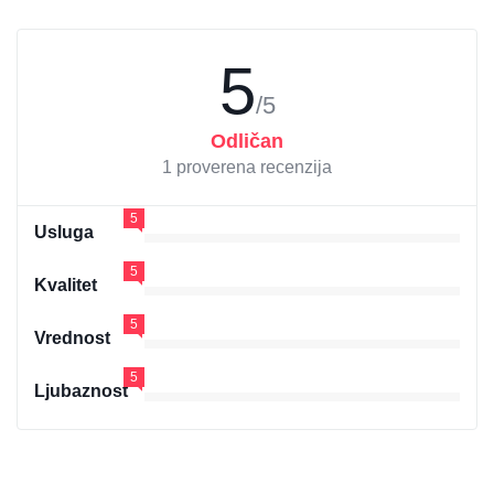
5
/5
Odličan
1 proverena recenzija
5
Usluga
5
Kvalitet
5
Vrednost
5
Ljubaznost