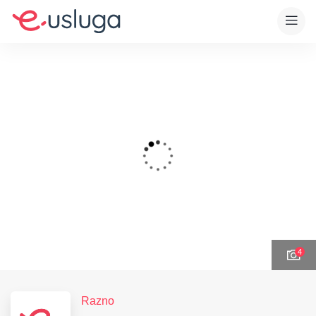
4
Razno