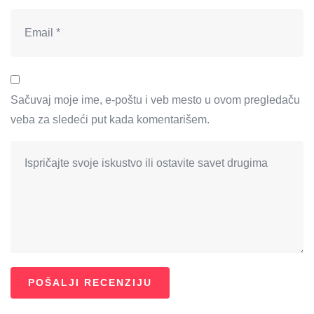
Sačuvaj moje ime, e-poštu i veb mesto u ovom pregledaču
veba za sledeći put kada komentarišem.